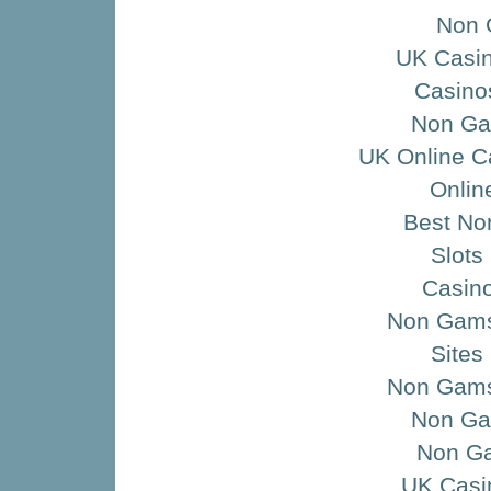
Non 
UK Casi
Casino
Non Ga
UK Online C
Onlin
Best No
Slots
Casino
Non Gamst
Sites
Non Gams
Non Ga
Non G
UK Casi